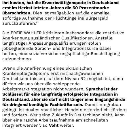
ihn kosten, hat die Erwerbstätigenquote in Deutschland
erst im Herbst letzten Jahres die 50 Prozentmarke
überschritten.
Dies ist maßgeblich auf die damalige
sofortige Aufnahme der Flüchtlinge ins Bürgergeld
zurückzuführen.“
Die FREIE WÄHLER kritisieren insbesondere die restriktive
Anerkennung ausländischer Qualifikationen. Anstelle
langfristiger Anpassungsqualifizierungen sollen
jobbegleitende Sprach- und Integrationskurse dabei
helfen, eine sozialversicherungspflichtige Beschäftigung
aufzunehmen.
„Wenn die Anerkennung eines ukrainischen
Krankenpflegediploms erst mit nachgewiesenen
Deutschkenntnissen auf dem Niveau B2 möglich ist, dann
dürfen wir uns über die schleppende
Arbeitsmarktintegration nicht wundern.
Sprache ist der
Schlüssel für eine langfristig erfolgreiche Integration in
Deutschland, aber sie darf nicht länger eine Eingangshürde
für dringend benötigte Fachkräfte sein.
Damit Integration
gelingt, ist duales staatliches Handeln erforderlich: fördern
und fordern. Wer seine Zukunft in Deutschland sieht, kann
über eine rasche Arbeitsaufnahme am schnellsten
integriert werden“, so
Voht
weiter.