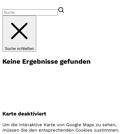
Suche schließen
Keine Ergebnisse gefunden
wo sie uns finden
Landesvereinigungen
Wir sind in ganz Deutschland vor Ort. Deine nächste
Karte deaktiviert
Landesgeschäftsstelle findest du hier.
Um die interaktive Karte von Google Maps zu sehen,
müssen Sie den entsprechenden Cookies zustimmen.