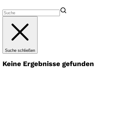
Suche schließen
Keine Ergebnisse gefunden
Bund
Wahlprogramm
Unser Wahlprogramm ist kein Versprechen auf dem Papier,
sondern ein Arbeitsplan für eine Politik mit gesundem
Menschenverstand. Klar, machbar und bürgernah – für ein
starkes Deutschland in starken Regionen.