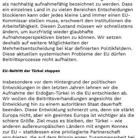
als nachhaltig aufnahmefähig bezeichnet zu werden. Dass
ein einzelnes Land in zu vielen Bereichen Entscheidungen
blockieren kann oder jedes kleine Land immer einen EU-
Kommissar stellen muss, erschwert den Institutionen die
Arbeitsfähigkeit. Diesen Zustand müssen wir schnellstens
ändern, um kurzfristig wieder glaubhafte
Aufnahmeperspektiven bieten zu können. Wir setzen
deshalb auf weitere Möglichkeiten der
Mehrheitsentscheidung bei klar definierten Politikfeldern.
Diese aktuellen systemischen Probleme der EU dürfen
Beitrittsprozesse nicht aufhalten.
EU-Beitritt der Türkei stoppen
Insbesondere vor dem Hintergrund der politischen
Entwicklungen in den letzten Jahren lehnen wir die
Aufnahme der Erdoğan-Türkei in die EU entschieden ab.
Wir wollen die Beitrittsverhandlungen angesichts der
Entwicklung hin zu einem autoritären Staat dauerhaft
beenden. Diese Entwicklung schmerzt uns, denn sie stärkt
Europa nicht, aber ein geeintes Europa ist wichtiger als die
schiere Größe. Ziel muss es bleiben, der Türkei – wie
anderen außereuropäischen Ländern mit engem Konnex
zur EU – stattdessen eine privilegierte Partnerschaft
anzubieten, die auf dem Prinzip enger Zusammenarbeit bei