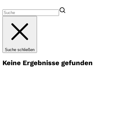
Suche schließen
Keine Ergebnisse gefunden
Unser Plan für morgen
Europa der Werte
Wir FREIE WÄHLER sind eine Kraft der politischen Mitte,
die aus der Lebenswirklichkeit unserer Bürger erwachsen
ist. Sie sind es, die uns mit ihrem Engagement prägen, und
es sind ihre freiheitlich-demokratischen Werte, die wir
vertreten.