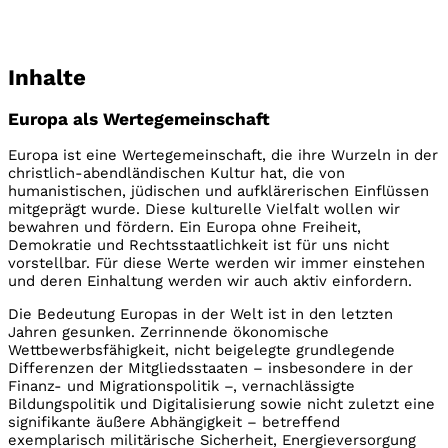
Die großen Herausforderungen unserer komplexen Welt
können nur gemeinsam auf europäischer Ebene gemeistert
werden. Es gilt, das beste Europa für alle Bürger zu
Inhalte
gestalten.
Europa als Wertegemeinschaft
Europa ist eine Wertegemeinschaft, die ihre Wurzeln in der
christlich-abendländischen Kultur hat, die von
humanistischen, jüdischen und aufklärerischen Einflüssen
mitgeprägt wurde. Diese kulturelle Vielfalt wollen wir
bewahren und fördern. Ein Europa ohne Freiheit,
Demokratie und Rechtsstaatlichkeit ist für uns nicht
vorstellbar. Für diese Werte werden wir immer einstehen
und deren Einhaltung werden wir auch aktiv einfordern.
Die Bedeutung Europas in der Welt ist in den letzten
Jahren gesunken. Zerrinnende ökonomische
Wettbewerbsfähigkeit, nicht beigelegte grundlegende
Differenzen der Mitgliedsstaaten – insbesondere in der
Finanz- und Migrationspolitik –, vernachlässigte
Bildungspolitik und Digitalisierung sowie nicht zuletzt eine
signifikante äußere Abhängigkeit – betreffend
exemplarisch militärische Sicherheit, Energieversorgung