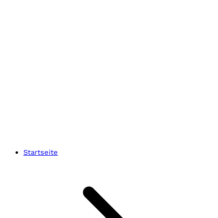
BAG
Frauen
2
min
Rentenreform: Faire Finanzierung statt Minijob-
Abschaffung
Startseite
29. Juni 2026